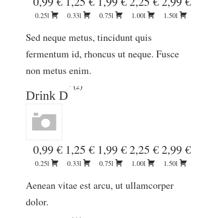
0,99 €
1,25 €
1,99 €
2,25 €
2,99 €
0.25l
0.33l
0.75l
1.00l
1.50l
Sed neque metus, tincidunt quis
fermentum id, rhoncus ut neque. Fusce
non metus enim.
2
Drink D
0,99 €
1,25 €
1,99 €
2,25 €
2,99 €
0.25l
0.33l
0.75l
1.00l
1.50l
Aenean vitae est arcu, ut ullamcorper
dolor.
2