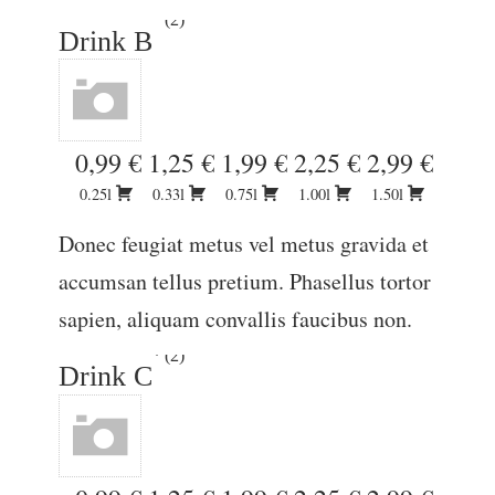
2
Drink B
0,99 €
1,25 €
1,99 €
2,25 €
2,99 €
0.25l
0.33l
0.75l
1.00l
1.50l
Donec feugiat metus vel metus gravida et
accumsan tellus pretium. Phasellus tortor
sapien, aliquam convallis faucibus non.
2
Drink C