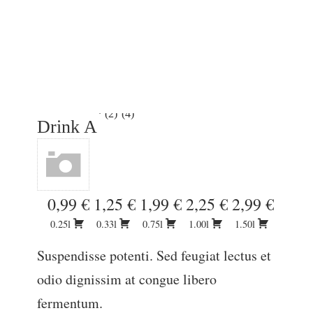
2
4
Drink A
0,99 €
1,25 €
1,99 €
2,25 €
2,99 €
0.25l
0.33l
0.75l
1.00l
1.50l
Suspendisse potenti. Sed feugiat lectus et
odio dignissim at congue libero
fermentum.