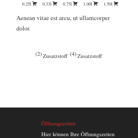
0.25l
0.33l
0.75l
1.00l
1.50l
Aenean vitae est arcu, ut ullamcorper
dolor.
2
4
Zusatzstoff
Zusatzstoff
Öffnungszeiten
Hier können Ihre Öffnungszeiten